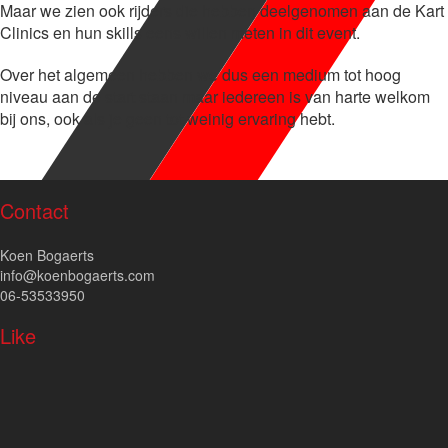
Maar we zien ook rijders die hebben deelgenomen aan de Kart
Clinics en hun skills eens willen meten in dit event.
Over het algemeen hebben we dus een medium tot hoog
niveau aan de start staan maar iedereen is van harte welkom
bij ons, ook als je geen tot weinig ervaring hebt.
Contact
Koen Bogaerts
info@koenbogaerts.com
06-53533950
Like